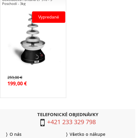
Poschodí - 3kg
Vypredané
Kaskádová Fontána 5
poschodová so špirálovým
čerpadlom
Kapacita: 3 kg
Plynulý prietok bez hlučnosti
210 W ohrievacie teleso
Ochrana proti prehrievaniu
Rozmery (d x š x v): 35 x 32.5 x
61 cm
259,00 €
199,00 €
TELEFONICKÉ OBJEDNÁVKY
+421 233 329 798
O nás
Všetko o nákupe