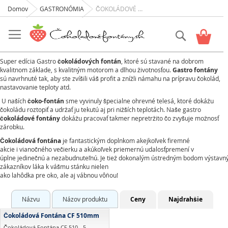
Domov
GASTRONÓMIA
ČOKOLÁDOVÉ FONTÁNY GASTRONÓMIA
Skip
to
Vyhľadať
Košík
Content
Super edícia Gastro
čokoládových fontán
, ktoré sú stavané na dobrom
kvalitnom základe, s kvalitným motorom a dlhou životnosťou.
Gastro fontány
sú navrhnuté tak, aby ste zvíšili váš profit a znížli námahu na prípravu čokolád,
nastavovanie teploty atd.
U naších
čoko-fontán
sme vyvinuly špecialne ohrevné telesá, ktoré dokážu
čokoládu roztopiť a udržať ju tekutú aj pri nižších teplotách. Naše gastro
čokoládové fontány
dokážu pracovať takmer nepretržito čo zvyšuje možnosť
zárobku.
Čokoládová
fontána
je
fantastickým
doplnkom
akejkoľvek
firemné
akcie
i
vianočného
večierku
a
akúkoľvek
priemernú
udalosť
premení
v
úplne
jedinečnú
a
nezabudnuteľnú
.
Je
tiež
dokonalým
ústredným
bodom
výstavn
zákazníkov
láka
k
vášmu
stánku
nielen
ako
lahôdka
pre
oko
,
ale
aj
vábnou
vôňou
!
Názvu
Názov produktu
Ceny
Najdrahšie
Čokoládová Fontána CF 510mm
Čokoládová Fontána CF 510 - 5