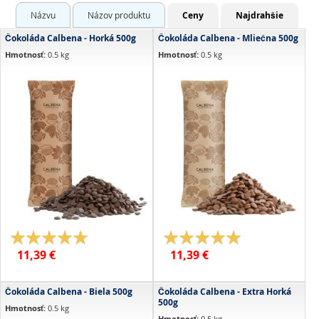
Názvu
Názov produktu
Ceny
Najdrahšie
Čokoláda Calbena - Horká 500g
Čokoláda Calbena - Mliečna 500g
Hmotnosť:
0.5 kg
Hmotnosť:
0.5 kg
(Údaje pre 100 gramov):
(Údaje pre 100 gramov):
Min. obsah kakaa:
55 %
Min. obsah kakaa:
35 %
Kalórie:
2308 kJ / 552 kcal
Kalórie:
2308 kJ / 552 kcal
Tuky:
35 g z toho nasýtené mastné
Tuky:
37 g z toho nasýtené mastné
kyseliny: 21 g
kyseliny: 22 g
Sacharidy:
55 g z toho cukry: 44 g
Sacharidy:
53 g z toho cukry: 50 g
Bielkoviny:
5.0 g
Bielkoviny:
7.4 g
Vláknina:
7.0 g
Vláknina:
1.7 g
Soľ:
0.01 g
Soľ:
0.21 g
Hodnotenie:
Hodnotenie:
100%
98%
11,39 €
11,39 €
Čokoláda Calbena - Biela 500g
Čokoláda Calbena - Extra Horká
500g
Hmotnosť:
0.5 kg
Hmotnosť:
0.5 kg