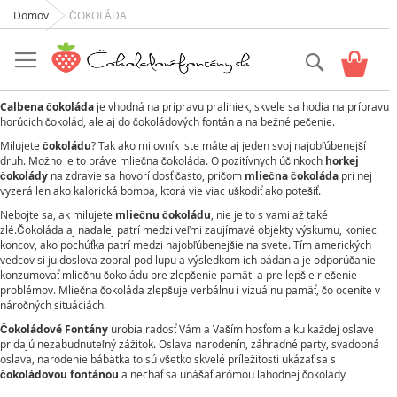
Domov
ČOKOLÁDA
Skip
to
Vyhľadať
Košík
Content
Calbena čokoláda
je vhodná na prípravu praliniek, skvele sa hodia na prípravu
horúcich čokolád, ale aj do čokoládových fontán a na bežné pečenie.
Milujete
čokoládu
? Tak ako milovník iste máte aj jeden svoj najobľúbenejší
druh. Možno je to práve mliečna čokoláda. O pozitívnych účinkoch
horkej
čokolády
na zdravie sa hovorí dosť často, pričom
mliečna čokoláda
pri nej
vyzerá len ako kalorická bomba, ktorá vie viac uškodiť ako potešiť.
Nebojte sa, ak milujete
mliečnu čokoládu
, nie je to s vami až také
zlé.Čokoláda aj naďalej patrí medzi veľmi zaujímavé objekty výskumu, koniec
koncov, ako pochúťka patrí medzi najobľúbenejšie na svete. Tím amerických
vedcov si ju doslova zobral pod lupu a výsledkom ich bádania je odporúčanie
konzumovať mliečnu čokoládu pre zlepšenie pamäti a pre lepšie riešenie
problémov. Mliečna čokoláda zlepšuje verbálnu i vizuálnu pamäť, čo oceníte v
náročných situáciách.
Čokoládové Fontány
urobia radosť Vám a Vaším hosťom a ku každej oslave
pridajú nezabudnuteľný zážitok. Oslava narodenín, záhradné party, svadobná
oslava, narodenie bábätka to sú všetko skvelé príležitosti ukázať sa s
čokoládovou fontánou
a nechať sa unášať arómou lahodnej čokolády