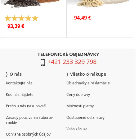
Vláknina:
9.5 g
Vláknina:
0 g
Soľ:
0.01 g
Soľ:
0.26 g
Hodnotenie:
94,49 €
100%
93,39 €
TELEFONICKÉ OBJEDNÁVKY
+421 233 329 798
O nás
Všetko o nákupe
Kontaktujte nás
Objednávky a reklamácie
Kde nás nájdete
Ceny dopravy
Prečo u nás nakupovať?
Možnosti platby
Zásady používania súborov
Odstúpenie od zmluvy
cookie
Vaša záruka
Ochrana osobných údajov