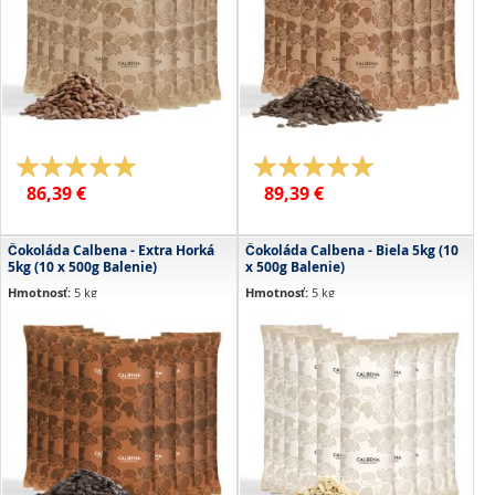
Kalórie:
2308 kJ / 552 kcal
Kalórie:
2308 kJ / 552 kcal
Tuky:
37 g z toho nasýtené mastné
Tuky:
35 g z toho nasýtené mastné
kyseliny: 22 g
kyseliny: 21 g
Sacharidy:
53 g z toho cukry: 50 g
Sacharidy:
55 g z toho cukry: 44 g
Bielkoviny:
7.4 g
Bielkoviny:
5.0 g
Vláknina:
1.7 g
Vláknina:
7.0 g
Soľ:
0.21 g
Soľ:
0.01 g
Hodnotenie:
Hodnotenie:
80%
100%
86,39 €
89,39 €
Čokoláda Calbena - Extra Horká
Čokoláda Calbena - Biela 5kg (10
5kg (10 x 500g Balenie)
x 500g Balenie)
Hmotnosť:
5 kg
Hmotnosť:
5 kg
(Údaje pre 100 gramov):
(Údaje pre 100 gramov):
Min. obsah kakaa:
70 %
Min. obsah kakaa:
35 %
Kalórie:
2434 kJ / 581 kcal
Kalórie:
2419.7 kJ / 578.3 kcal
Tuky:
42 g z toho nasýtené mastné
Tuky:
39.9 g z toho nasýtené mastné
kyseliny: 25 g
kyseliny: 23.7 g
Sacharidy:
45 g z toho cukry: 29 g
Sacharidy:
50.7 g z toho cukry: 50.6 g
Bielkoviny:
7.4 g
Bielkoviny:
7.0 g