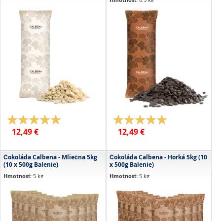
(Údaje pre 100 gramov):
(Údaje pre 100 gramov):
Min. obsah kakaa:
35 %
Min. obsah kakaa:
70 %
Kalórie:
2419.7 kJ / 578.3 kcal
Kalórie:
2434 kJ / 581 kcal
Tuky:
39.9 g z toho nasýtené mastné
kyseliny: 23.7 g
Tuky:
42 g z toho nasýtené mastné
kyseliny: 25 g
Sacharidy:
50.7 g z toho cukry: 50.6 g
Sacharidy:
45 g z toho cukry: 29 g
Bielkoviny:
7.0 g
Bielkoviny:
7.4 g
Vláknina:
0 g
Vláknina:
9.5 g
Soľ:
0.26 g
Soľ:
0.01 g
Hodnotenie:
Hodnotenie:
100%
90%
12,49 €
12,49 €
Čokoláda Calbena - Mliečna 5kg
Čokoláda Calbena - Horká 5kg (10
(10 x 500g Balenie)
x 500g Balenie)
Hmotnosť:
5 kg
Hmotnosť:
5 kg
(Údaje pre 100 gramov):
(Údaje pre 100 gramov):
Min. obsah kakaa:
35 %
Min. obsah kakaa:
55 %