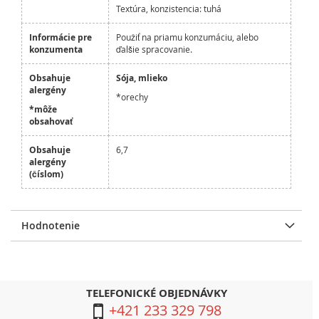
Textúra, konzistencia: tuhá
Informácie pre
Použiť na priamu konzumáciu, alebo
konzumenta
ďalšie spracovanie.
Obsahuje
Sója, mlieko
alergény
*orechy
*môže
obsahovať
Obsahuje
6,7
alergény
(číslom)
Hodnotenie
TELEFONICKÉ OBJEDNÁVKY
+421 233 329 798