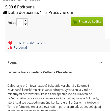
+5,00 € Poštovné
Doba doručenia: 1 - 2 Pracovné dni
Pridať do košíka
Počet
Pridať Do Obľúbených
Porovnať
Popis
Luxusná biela čokoláda Calbena Chocolatier
Calbena je prémiová luxusná čokoláda vyrobená v Kolumbii
zaviazaná k etickému získavaniu zdrojov. Výroba ruka v ruke s
miestnymi pestovateľmi kakaa zabezpečuje vysokú úroveň od
začiatočného procesu spracovania až k samotnej výrobe čokolády,
ktorá kvalitou bezpodmienečne konkuruje aj Európskym výrobcom.
Tento prístup nielen prospieva našim partnerom, ale zabezpečuje aj
priatelnejšiu cenu za rovnakú kvalitu.