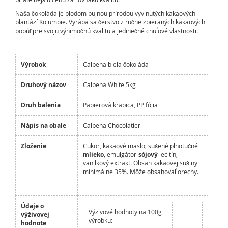
Naša čokoláda je plodom bujnou prírodou vyvinutých kakaových
plantáží Kolumbie. Vyrába sa čerstvo z ručne zbieraných kakaových
bobúľ pre svoju výnimočnú kvalitu a jedinečné chuťové vlastnosti.
Výrobok
Calbena biela čokoláda
Druhový názov
Calbena White 5kg
Druh balenia
Papierová krabica, PP fólia
Nápis na obale
Calbena Chocolatier
Zloženie
Cukor, kakaové maslo, sušené plnotučné
mlieko
, emulgátor-
sójový
lecitín,
vanilkový extrakt. Obsah kakaovej sušiny
minimálne 35%. Môže obsahovať orechy.
Údaje o
Výživové hodnoty na 100g
výživovej
výrobku:
hodnote