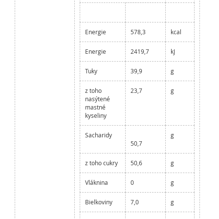
Energie
578,3
kcal
Energie
2419,7
kJ
Tuky
39,9
g
z toho
23,7
g
nasýtené
mastné
kyseliny
Sacharidy
g
50,7
z toho cukry
50,6
g
Vláknina
0
g
Bielkoviny
7,0
g