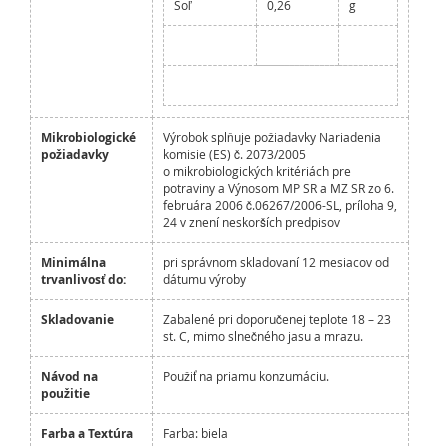
Soľ
0,26
g
Mikrobiologické
Výrobok splňuje požiadavky Nariadenia
požiadavky
komisie (ES) č. 2073/2005
o mikrobiologických kritériách pre
potraviny a Výnosom MP SR a MZ SR zo 6.
februára 2006 č.06267/2006-SL, príloha 9,
24 v znení neskorších predpisov
Minimálna
pri správnom skladovaní 12 mesiacov od
trvanlivosť do:
dátumu výroby
Skladovanie
Zabalené pri doporučenej teplote 18 – 23
st. C, mimo slnečného jasu a mrazu.
Návod na
Použiť na priamu konzumáciu.
použitie
Farba a Textúra
Farba: biela