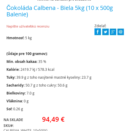
Skip
Čokoláda Calbena - Biela 5kg (10 x 500g
to
Balenie)
the
beginning
of
Zdielať:
Napíšte užívateľskú recenziu
the
images
Hmotnosť:
5 kg
gallery
(Údaje pre 100 gramov):
Min. obsah kakaa:
35 %
Kalórie:
2419.7 kJ / 578.3 kcal
Tuky:
39.9 g z toho nasýtené mastné kyseliny: 23.7 g
Sacharidy:
50.7 g z toho cukry: 50.6 g
Bielkoviny:
7.0 g
Vláknina:
0 g
Soľ:
0.26 g
94,49 €
NA SKLADE
SKU
CALBENA_WHITE_10x500G