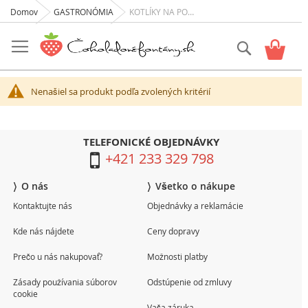
Domov
GASTRONÓMIA
KOTLÍKY NA POLIEVKU
Skip
to
Vyhľadať
Košík
Content
Nenašiel sa produkt podľa zvolených kritérií
TELEFONICKÉ OBJEDNÁVKY
+421 233 329 798
O nás
Všetko o nákupe
Kontaktujte nás
Objednávky a reklamácie
Kde nás nájdete
Ceny dopravy
Prečo u nás nakupovať?
Možnosti platby
Zásady používania súborov
Odstúpenie od zmluvy
cookie
Vaša záruka