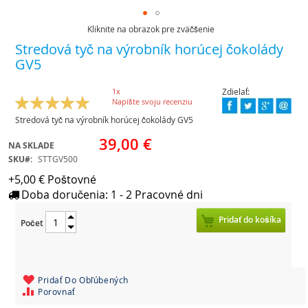
Kliknite na obrazok pre zväčšenie
Skip
Stredová tyč na výrobník horúcej čokolády
to
GV5
the
beginning
of
1
x
Zdielať:
Hodnotenie:
the
100
100
Napíšte svoju recenziu
% of
images
Stredová tyč na výrobník horúcej čokolády GV5
gallery
39,00 €
NA SKLADE
SKU
STTGV500
+5,00 € Poštovné
Doba doručenia: 1 - 2 Pracovné dni
Pridať do košíka
Počet
Pridať Do Obľúbených
Porovnať