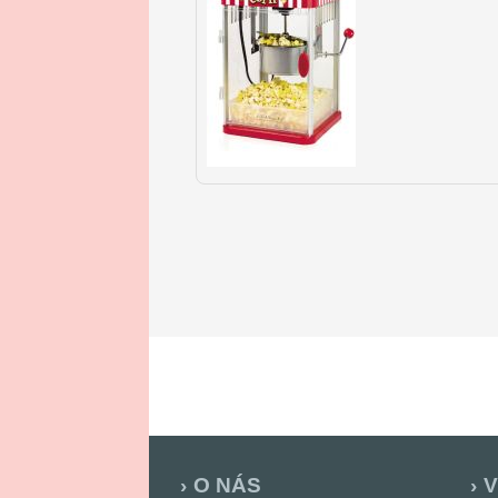
Do
Obľúbených
O NÁS
V