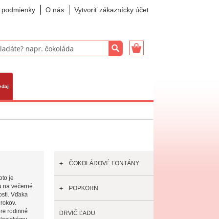
 podmienky
O nás
Vytvoriť zákaznícky účet
Košík
Vyhľadať
ať
edaj
ČOKOLÁDOVÉ FONTÁNY
oto je
u na večerné
POPKORN
osti. Vďaka
rokov.
pre rodinné
DRVIČ ĽADU