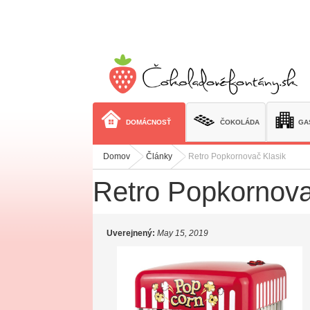
Skip
to
Content
DOMÁCNOSŤ
ČOKOLÁDA
GA
Domov
Články
Retro Popkornovač Klasik
Retro Popkornova
Uverejnený:
May 15, 2019