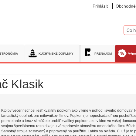
Prihlásiť
Obchodné
Vyhľad
STRONÓMIA
KUCHYNSKÉ DOPLNKY
PRENÁJOM
Výpr
č Klasik
Kto by večer nechcel jesť kvalitný popkorn ako v kine v pohodlí svojho domova? T
fantastický doplnok pre milovníkov filmov. Popkorn je nepostrádateľnou pochúťko
premietanie a teraz si môžete urobiť kvalitný popkorn ako v kine vo vašej domácn
svojmu špeciálnemu retro dizajnu vám prinesie atmosféru amerického filmu 50ich 
Samotný stroj je zostavený a pripravený na použitie. Ľahko sa ovláda. Či už je to 