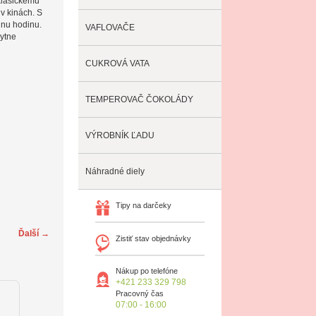
klasickému
v kinách. S
dnu hodinu.
VAFLOVAČE
kytne
CUKROVÁ VATA
TEMPEROVAČ ČOKOLÁDY
VÝROBNÍK ĽADU
Náhradné diely
Tipy na darčeky
Ďalší →
Zistiť stav objednávky
Nákup po telefóne
+421 233 329 798
Pracovný čas
07:00 - 16:00