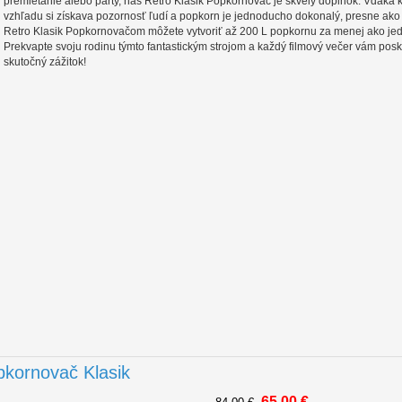
premietanie alebo párty, náš Retro Klasik Popkornovač je skvelý doplnok. Vďaka 
vzhľadu si získava pozornosť ľudí a popkorn je jednoducho dokonalý, presne ako 
Retro Klasik Popkornovačom môžete vytvoriť až 200 L popkornu za menej ako je
Prekvapte svoju rodinu týmto fantastickým strojom a každý filmový večer vám pos
skutočný zážitok!
pkornovač Klasik
65,00 €